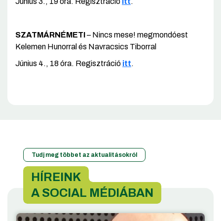
Június 3., 19 óra. Regisztráció
itt
.
SZATMÁRNÉMETI
– Nincs mese! megmondóest
Kelemen Hunorral és Navracsics Tiborral
Június 4., 18 óra. Regisztráció
itt
.
Tudj meg többet az aktualitásokról
HÍREINK
A SOCIAL MÉDIÁBAN